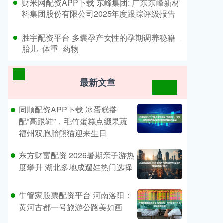
​财米网配资APP下载 东峰集团: 广东东峰新材
料集团股份有限公司2025年度跟踪评级报告
​胜宇配资平台 多囊孕产女性的孕期调养秘籍_
胎儿_体重_药物
最新文章
同顺配资APP下载 冰蛋糕搭
配“高跟鞋”，毛竹蛋糕点缀果蔬
福州双胞胎熊猫迎来生日
东方财富配资 2026暑期亲子游热
度攀升 湖北多地成遛娃热门选择
牛管家股票配资平台 河南洛阳：
黄河古都一号旅游公路美如画