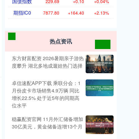
国债指数
229.69
+0.10
+0.04%
期指IC0
7877.80
+164.40
+2.13%
热点资讯
东方财富配资 2026暑期亲子游热
度攀升 湖北多地成遛娃热门选择
卓信速配APP下载 乘联分会：1
月份皮卡市场销售4.9万辆 同比
增长22.5% 处于近5年的同期高
位水平
稳赢配资官网 11月外汇储备增加
30亿美元，黄金储备连增13个月