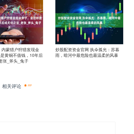
 内蒙猎户狩猎发现金
炒股配资资金官网 执伞孤光：苏暮
是黄铜不值钱，10年后
雨，暗河中最危险也最温柔的风暴
老张_斧头_兔子
相关评论