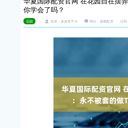
华夏国际配资官网 在花园自在摆弄
你学会了吗？
花园
来源：速速查平台
网站：盛鹏配资
日期：2