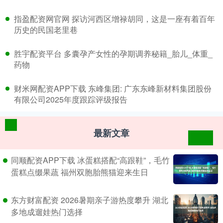
​指盈配资网官网 探访河西区增禄胡同，这是一座有着百年
历史的民国老里巷
​胜宇配资平台 多囊孕产女性的孕期调养秘籍_胎儿_体重_
药物
​财米网配资APP下载 东峰集团: 广东东峰新材料集团股份
有限公司2025年度跟踪评级报告
最新文章
同顺配资APP下载 冰蛋糕搭配“高跟鞋”，毛竹
蛋糕点缀果蔬 福州双胞胎熊猫迎来生日
东方财富配资 2026暑期亲子游热度攀升 湖北
多地成遛娃热门选择