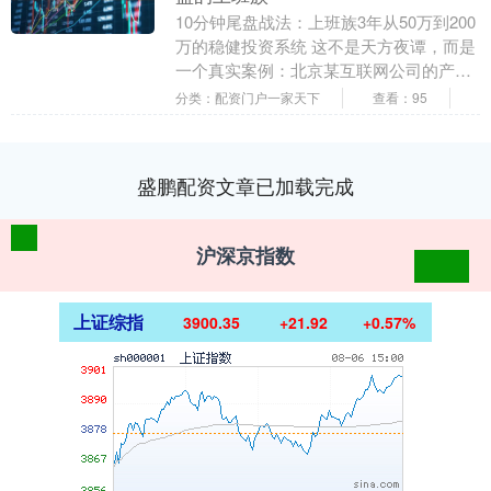
10分钟尾盘战法：上班族3年从50万到200
万的稳健投资系统 这不是天方夜谭，而是
一个真实案例：北京某互联网公司的产品
经理张先生，从2019年开始使用这套....
分类：配资门户一家天下
查看：95
盛鹏配资文章已加载完成
沪深京指数
上证综指
3900.35
+21.92
+0.57%