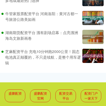
多地成遛娃热门选择
牛管家股票配资平台 河南洛阳：黄河古都一
号旅游公路美如画
湖南期货配资平台 涠有剧场启幕：点亮涠洲
海岛文旅新画卷
芝麻配资平台 充电10分钟跑2000公里！固态
电池真正颠覆的，不只是续航，是整个用车逻
辑
盛鹏配资
盛鹏配资
配资交易
配资门户
官网
平台
一家天下