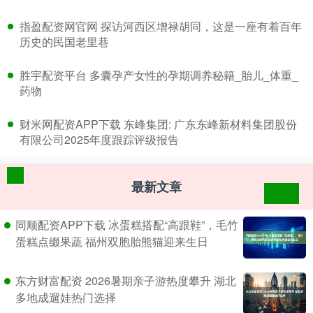
​指盈配资网官网 探访河西区增禄胡同，这是一座有着百年
历史的民国老里巷
​胜宇配资平台 多囊孕产女性的孕期调养秘籍_胎儿_体重_
药物
​财米网配资APP下载 东峰集团: 广东东峰新材料集团股份
有限公司2025年度跟踪评级报告
最新文章
同顺配资APP下载 冰蛋糕搭配“高跟鞋”，毛竹
蛋糕点缀果蔬 福州双胞胎熊猫迎来生日
东方财富配资 2026暑期亲子游热度攀升 湖北
多地成遛娃热门选择