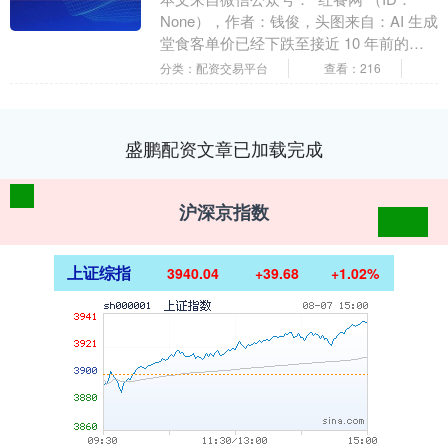
None），作者：钱俊，头图来自：AI 生成
堂食客单价已经下跌至接近 10 年前的水
平。 "我们能看到，今年的堂食客单....
分类：配资交易平台
查看：216
盛鹏配资文章已加载完成
沪深京指数
上证综指
3940.04
+39.68
+1.02%