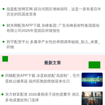
​指盈配资网官网 探访河西区增禄胡同，这是一座有着百年
历史的民国老里巷
​财米网配资APP下载 东峰集团: 广东东峰新材料集团股份
有限公司2025年度跟踪评级报告
​胜宇配资平台 多囊孕产女性的孕期调养秘籍_胎儿_体重_
药物
最新文章
同顺配资APP下载 冰蛋糕搭配“高跟鞋”，毛竹
蛋糕点缀果蔬 福州双胞胎熊猫迎来生日
东方财富配资 2026暑期亲子游热度攀升 湖北
多地成遛娃热门选择