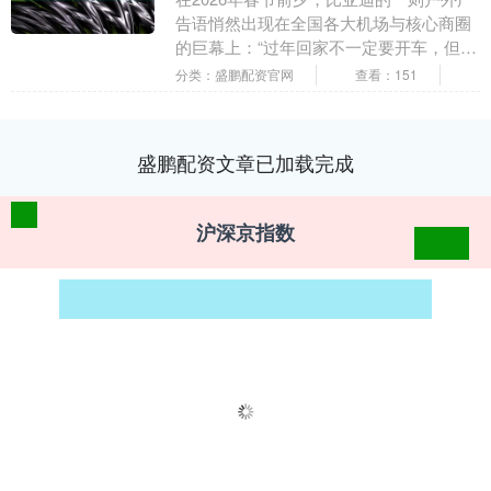
告语悄然出现在全国各大机场与核心商圈
的巨幕上：“过年回家不一定要开车，但一
定要开心。”乍看之下，这句话似乎与一家
分类：盛鹏配资官网
查看：151
汽车制造....
盛鹏配资文章已加载完成
沪深京指数