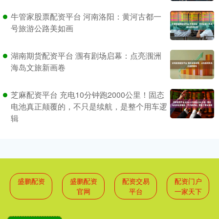
牛管家股票配资平台 河南洛阳：黄河古都一
号旅游公路美如画
湖南期货配资平台 涠有剧场启幕：点亮涠洲
海岛文旅新画卷
芝麻配资平台 充电10分钟跑2000公里！固态
电池真正颠覆的，不只是续航，是整个用车逻
辑
盛鹏配资
盛鹏配资
配资交易
配资门户
官网
平台
一家天下