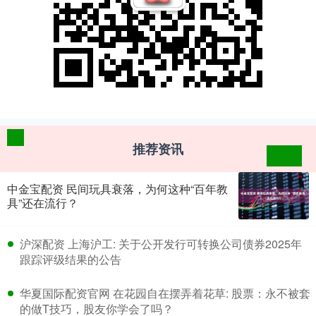
推荐资讯
中金宝配资 民间玩具衰落，为何这种“百年教
具”还在流行？
​沪深配资 上海沪工: 关于公开发行可转换公司债券2025年
跟踪评级结果的公告
​华夏国际配资官网 在花园自在摆弄着花草: 股票：永不被套
的做T技巧，股友你学会了吗？